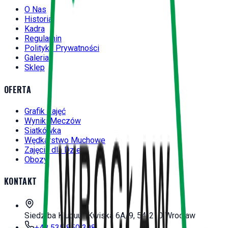
O Nas
Historia
Kadra
Regulamin
Polityka Prywatności
Galeria
Sklep
OFERTA
Grafik Zajęć
Wyniki Meczów
Siatkówka
Wędkarstwo Muchowe
Zajęcia dla Dzieci
Obozy
KONTAKT
Siedziba Klubu
ul. Kwiska 6A/9, 54-210 Wrocław
+48 535 850 308