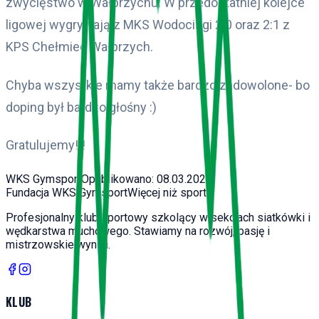
zwycięstwo w Wałbrzychu. W przedostatniej kolejce
ligowej wygrywają z MKS Wodociągi 2:0 oraz 2:1 z
KPS Chełmiec Wałbrzych.
Chyba wszystkie mamy także bardzo zadowolone- bo
doping był bardzo głośny :)
Gratulujemy!!!
WKS Gymsport
Opublikowano:
08.03.2026
Fundacja WKS Gymsport
Więcej niż sport
Profesjonalny klub sportowy szkolący w sekcjach siatkówki i
wędkarstwa muchowego. Stawiamy na rozwój, pasję i
mistrzowskie wyniki.
KLUB