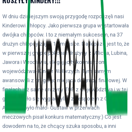
W dniu dzisiejszym swoją przygodę rozpoczęli nasi
Kinderowi chłopcy. Jako pierwsza grupa wystartowała
dwójka chłopców. I to z niemałym sukcesem, na 37
drużyn chłopcy zajęli 11 miejsce. Najlepsze jest to, że
w pierwszej grupie pokonali drużyny z Milicza, Lubina,
Jawora i Wrocławia, ulegając tylko mistrzom
województwa- Kinder Wałbrzych. Tym samym
awansowali z drugiego miejsca do grupy finałowej. W
finałach już same drużyny TOP z województwa i w tej
grupie udało się wygrać tylko z zespołem z Oleśnicy.
Aby tego było mało- Gustaw w przerwach
meczowych pisał konkurs matematyczny:) Co jest
dowodem na to, że chcący szuka sposobu, a inni