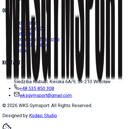
OFERTA
Grafik Zajęć
Wyniki Meczów
Siatkówka
Wędkarstwo Muchowe
Zajęcia dla Dzieci
Obozy
KONTAKT
Siedziba Klubu
ul. Kwiska 6A/9, 54-210 Wrocław
+48 535 850 308
wksgymsport@gmail.com
©
2026
WKS Gymsport. All Rights Reserved.
Designed by
Kodaic Studio