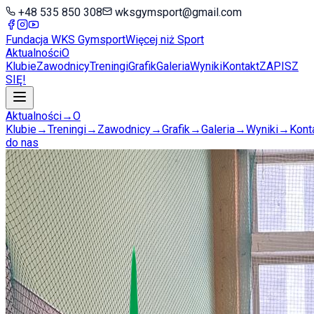
+48 535 850 308
wksgymsport@gmail.com
Fundacja WKS
Gymsport
Więcej niż Sport
Aktualności
O
Klubie
Zawodnicy
Treningi
Grafik
Galeria
Wyniki
Kontakt
ZAPISZ
SIĘ!
Aktualności
→
O
Klubie
→
Treningi
→
Zawodnicy
→
Grafik
→
Galeria
→
Wyniki
→
Kont
do nas