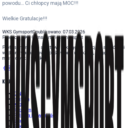
powodu... Ci chłopcy mają MOC!!!
Wielkie Gratulacje!!!
WKS Gymsport
Opublikowano:
07.03.2026
Fundacja WKS Gymsport
Więcej niż sport
Profesjonalny klub sportowy szkolący w sekcjach siatkówki i
wędkarstwa muchowego. Stawiamy na rozwój, pasję i
mistrzowskie wyniki.
KLUB
O Nas
Historia
Kadra
Regulamin
Polityka Prywatności
Galeria
Sklep