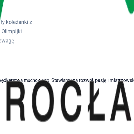
ły koleżanki z
 Olimpijki
zewagę.
 wędkarstwa muchowego. Stawiamy na rozwój, pasję i mistrzowski