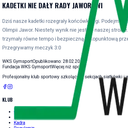
KADETKI NIE DAŁY RADY JAWOROWI
Dziś nasze kadetki rozegrały końcówkę ligi. Podejmowa
Olimpii Jawor. Niestety wynik nie jest po naszej stronie.
trzymały równe tempo i bezpieczną kilkopunktową pr
Przegrywamy meczyk 3:0
WKS Gymsport
Opublikowano:
28.02.2026
Fundacja WKS Gymsport
Więcej niż sport
Profesjonalny klub sportowy szkolący w sekcjach siatkówki i
KLUB
O Nas
Historia
Kadra