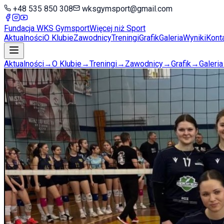
+48 535 850 308
wksgymsport@gmail.com
Fundacja WKS
Gymsport
Więcej niż Sport
Aktualności
O Klubie
Zawodnicy
Treningi
Grafik
Galeria
Wyniki
Kont
Aktualności
→
O Klubie
→
Treningi
→
Zawodnicy
→
Grafik
→
Galeria