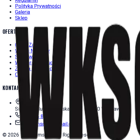
Regulamin
Polityka Prywatności
Galeria
Sklep
OFERTA
Grafik Zajęć
Wyniki Meczów
Siatkówka
Wędkarstwo Muchowe
Zajęcia dla Dzieci
Obozy
KONTAKT
Siedziba Klubu
ul. Kwiska 6A/9, 54-210 Wrocław
+48 535 850 308
wksgymsport@gmail.com
©
2026
WKS Gymsport. All Rights Reserved.